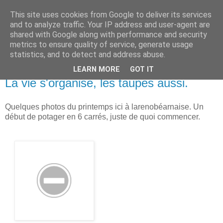
This site uses cookies from Google to deliver its services
La Rénobéarnaise
and to analyze traffic. Your IP address and user-agent are
shared with Google along with performance and security
metrics to ensure quality of service, generate usage
blog d'une restauration de maison de pays béarnais.
statistics, and to detect and address abuse.
LEARN MORE
GOT IT
mercredi 6 juin 2012
La vie s'organise, les taupes aussi.
Quelques photos du printemps ici à larenobéarnaise. Un
début de potager en 6 carrés, juste de quoi commencer.