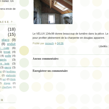
ur métier. Un
era envie de
AUSE ?
(18)
(15)
Le VELUX 134x98 donne beaucoup de lumière dans la pièce. Le p
pour profiter pleinement de la charpente en douglas apparent.
placo
(9)
Publié par
nsouch
à
04:06
(8)
enduit
Libellés 
re cuite
(6)
5)
break
(4)
(4)
poêle
(4)
Aucun commentaire:
-après
(3)
bre bois
(3)
(3)
pierre
(3)
Enregistrer un commentaire
he
(2)
fenêtres
e
(2)
plafonds
2)
sol
(2)
think
2)
étage
(2)
)
chauffage
(1)
)
IR