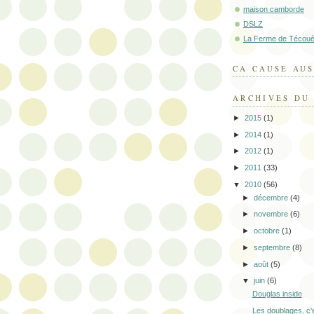
maison camborde
DSLZ
La Ferme de Técouè
CA CAUSE AUS
ARCHIVES DU
►
2015
(1)
►
2014
(1)
►
2012
(1)
►
2011
(33)
▼
2010
(56)
►
décembre
(4)
►
novembre
(6)
►
octobre
(1)
►
septembre
(8)
►
août
(5)
▼
juin
(6)
Douglas inside
Les doublages, c'es