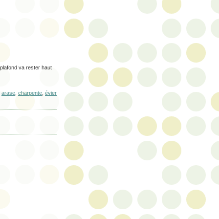
lafond va rester haut
:
arase
,
charpente
,
évier