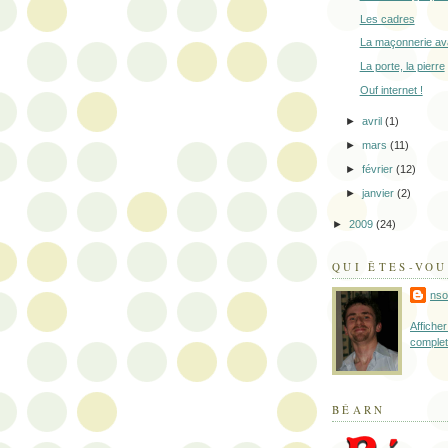
Les cadres
La maçonnerie a
La porte, la pierre
Ouf internet !
►
avril
(1)
►
mars
(11)
►
février
(12)
►
janvier
(2)
►
2009
(24)
QUI ÊTES-VOU
nso
Afficher
complet
BÉARN