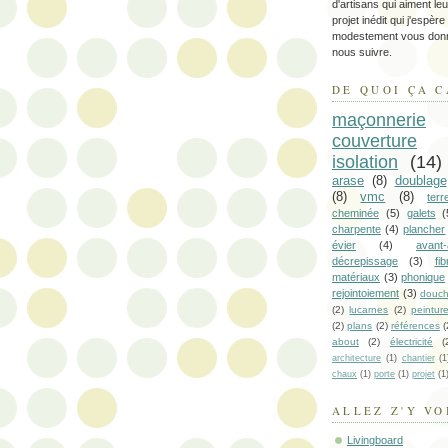
d'artisans qui aiment le
projet inédit qui j'espère
modestement vous donn
nous suivre.
DE QUOI ÇA C
maçonnerie
couverture
isolation
(14)
arase
(8)
doublage
(8)
vmc
(8)
ter
cheminée
(5)
galets
(
charpente
(4)
plancher
évier
(4)
avant
décrepissage
(3)
fi
matériaux
(3)
phonique
rejointoiement
(3)
douc
(2)
lucarnes
(2)
peintur
(2)
plans
(2)
références
(
about
(2)
électricité
(
architecture
(1)
chantier
(1
chaux
(1)
porte
(1)
projet
(1
ALLEZ Z'Y VO
Livingboard