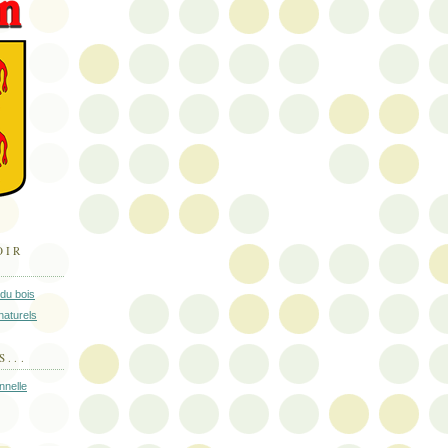
OIR
 du bois
naturels
S...
nnelle