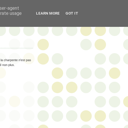
user-agent
erate usage
LEARN MORE
GOT IT
t la charpente n'est pas
té non plus.