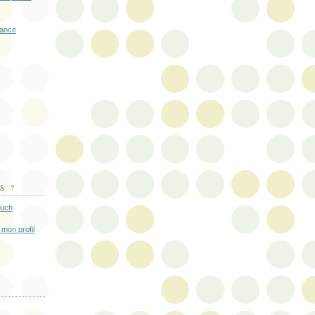
vance
S ?
uch
 mon profil