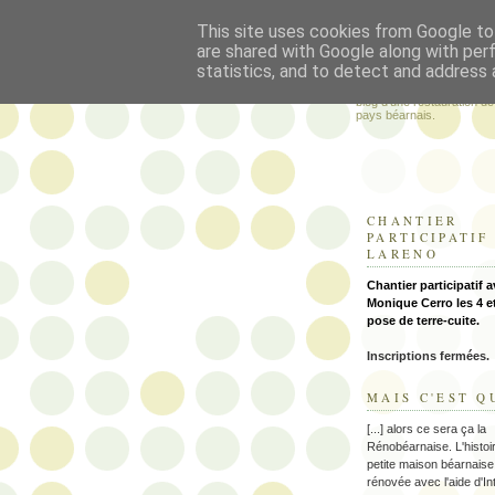
This site uses cookies from Google to 
La Rénobéa
are shared with Google along with per
statistics, and to detect and address 
blog d'une restauration d
pays béarnais.
CHANTIER
PARTICIPATIF
LARENO
Chantier participatif 
Monique Cerro les 4 et
pose de terre-cuite.
Inscriptions fermées.
MAIS C'EST Q
[...] alors ce sera ça la
Rénobéarnaise. L'histoi
petite maison béarnaise
rénovée avec l'aide d'In