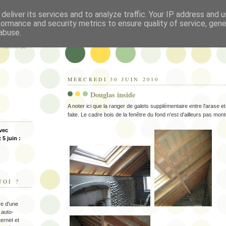
deliver its services and to analyze traffic. Your IP address and 
rnaise
formance and security metrics to ensure quality of service, gen
abuse.
e maison de
MERCREDI 30 JUIN 2010
Douglas inside
A noter ici que la ranger de galets supplémentaire entre l'arase e
faite. Le cadre bois de la fenêtre du fond n'est d'ailleurs pas mon
avec
 5 juin :
UOI ?
re d'une
 auto-
ternet et