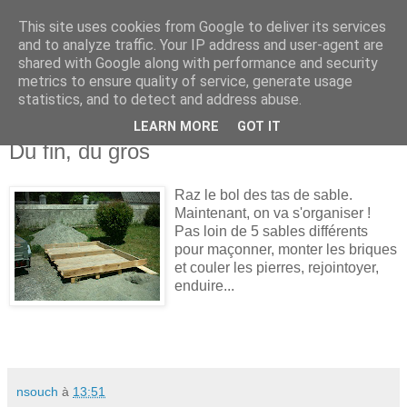
This site uses cookies from Google to deliver its services
La Rénobéarnaise
and to analyze traffic. Your IP address and user-agent are
shared with Google along with performance and security
metrics to ensure quality of service, generate usage
blog d'une restauration de maison de pays béarnais.
statistics, and to detect and address abuse.
LEARN MORE
GOT IT
mercredi 18 août 2010
Du fin, du gros
Raz le bol des tas de sable.
Maintenant, on va s'organiser !
Pas loin de 5 sables différents
pour maçonner, monter les briques
et couler les pierres, rejointoyer,
enduire...
nsouch
à
13:51